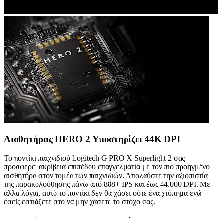
Αισθητήρας HERO 2 Υποστηρίζει 44K DPI
Το ποντίκι παιχνιδιού Logitech G PRO X Superlight 2 σας
προσφέρει ακρίβεια επιπέδου επαγγελματία με τον πιο προηγμένο
αισθητήρα στον τομέα των παιχνιδιών. Απολαύστε την αξιοπιστία
της παρακολούθησης πάνω από 888+ IPS και έως 44.000 DPI. Με
άλλα λόγια, αυτό το ποντίκι δεν θα χάσει ούτε ένα χτύπημα ενώ
εσείς εστιάζετε στο να μην χάσετε το στόχο σας.