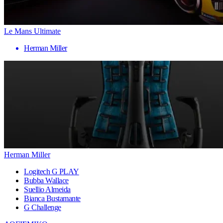
Le Mans Ultimate
Herman Miller
Herman Miller
Logitech G PLAY
Bubba Wallace
Suellio Almeida
Bianca Bustamante
G Challenge