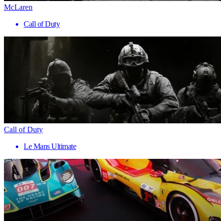
McLaren
Call of Duty
Call of Duty
Le Mans Ultimate