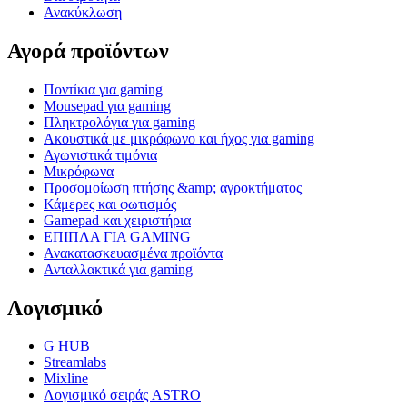
Ανακύκλωση
Αγορά προϊόντων
Ποντίκια για gaming
Mousepad για gaming
Πληκτρολόγια για gaming
Ακουστικά με μικρόφωνο και ήχος για gaming
Αγωνιστικά τιμόνια
Μικρόφωνα
Προσομοίωση πτήσης &amp; αγροκτήματος
Κάμερες και φωτισμός
Gamepad και χειριστήρια
ΕΠΙΠΛΑ ΓΙΑ GAMING
Ανακατασκευασμένα προϊόντα
Ανταλλακτικά για gaming
Λογισμικό
G HUB
Streamlabs
Mixline
Λογισμικό σειράς ASTRO