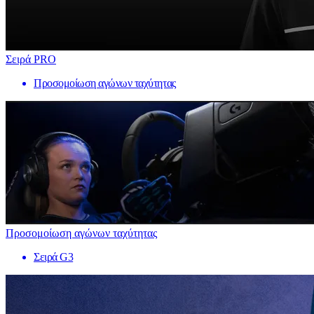
Σειρά PRO
Προσομοίωση αγώνων ταχύτητας
Προσομοίωση αγώνων ταχύτητας
Σειρά G3