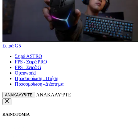
Σειρά G5
Σειρά ASTRO
FPS - Σειρά PRO
FPS - Σειρά G
Openworld
Προσομοίωση - Πτήση
Προσομοίωση - Διάστημα
ΑΝΑΚΑΛΥΨΤΕ
ΑΝΑΚΑΛΥΨΤΕ
ΚΑΙΝΟΤΟΜΙΑ