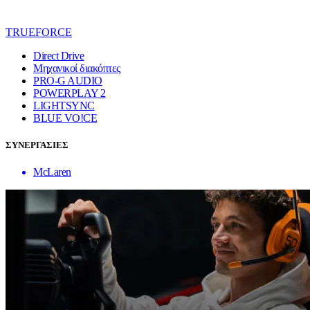
TRUEFORCE
Direct Drive
Μηχανικοί διακόπτες
PRO-G AUDIO
POWERPLAY 2
LIGHTSYNC
BLUE VO!CE
ΣΥΝΕΡΓΑΣΙΕΣ
McLaren