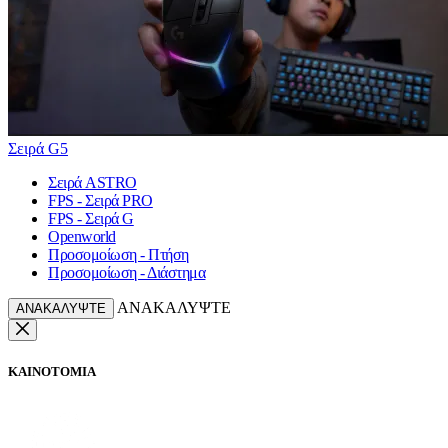
Σειρά G5
Σειρά ASTRO
FPS - Σειρά PRO
FPS - Σειρά G
Openworld
Προσομοίωση - Πτήση
Προσομοίωση - Διάστημα
ΑΝΑΚΑΛΥΨΤΕ
ΑΝΑΚΑΛΥΨΤΕ
ΚΑΙΝΟΤΟΜΙΑ