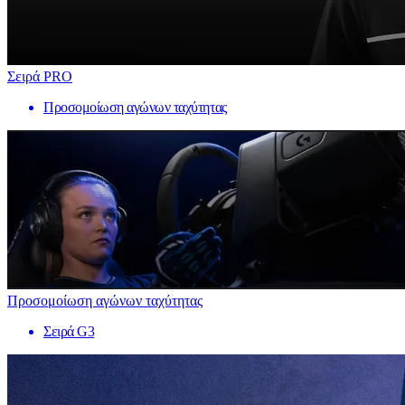
Σειρά PRO
Προσομοίωση αγώνων ταχύτητας
Προσομοίωση αγώνων ταχύτητας
Σειρά G3