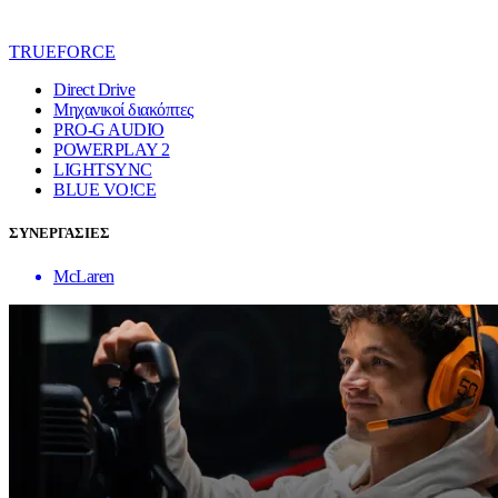
TRUEFORCE
Direct Drive
Μηχανικοί διακόπτες
PRO-G AUDIO
POWERPLAY 2
LIGHTSYNC
BLUE VO!CE
ΣΥΝΕΡΓΑΣΙΕΣ
McLaren