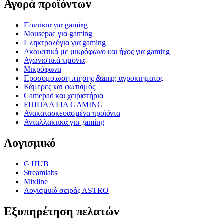
Αγορά προϊόντων
Ποντίκια για gaming
Mousepad για gaming
Πληκτρολόγια για gaming
Ακουστικά με μικρόφωνο και ήχος για gaming
Αγωνιστικά τιμόνια
Μικρόφωνα
Προσομοίωση πτήσης &amp; αγροκτήματος
Κάμερες και φωτισμός
Gamepad και χειριστήρια
ΕΠΙΠΛΑ ΓΙΑ GAMING
Ανακατασκευασμένα προϊόντα
Ανταλλακτικά για gaming
Λογισμικό
G HUB
Streamlabs
Mixline
Λογισμικό σειράς ASTRO
Εξυπηρέτηση πελατών