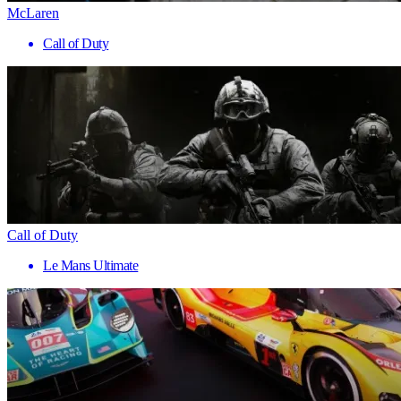
McLaren
Call of Duty
Call of Duty
Le Mans Ultimate