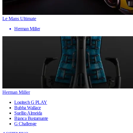
Le Mans Ultimate
Herman Miller
Herman Miller
Logitech G PLAY
Bubba Wallace
Suellio Almeida
Bianca Bustamante
G Challenge