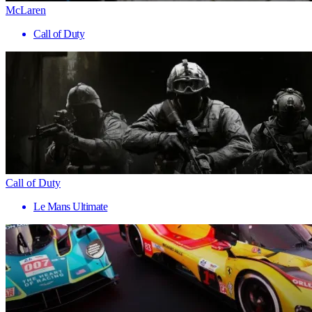
McLaren
Call of Duty
Call of Duty
Le Mans Ultimate