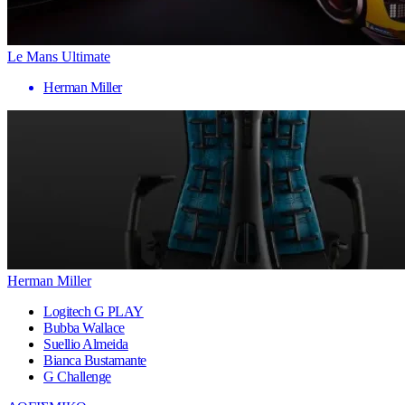
Le Mans Ultimate
Herman Miller
Herman Miller
Logitech G PLAY
Bubba Wallace
Suellio Almeida
Bianca Bustamante
G Challenge