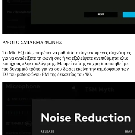
ΑΨΟΓΟ ΣΜΙΛΕΜΑ ΦΩΝΗΣ
Το Mic EQ σάς επιτρέπει να ρυθμίσετε συγκεκριμένες συχνότητες
για να αναδείξετε τη φωνή σας ή να εξαλείψετε ανεπιθύμητα κλικ
και ήχους πληκτρολόγησης. Μπορεί επίσης να χρησιμοποιηθεί με
πιο δυναμικό τρόπο για να σου δώσει εκείνη την ατμόσφαιρα των
DJ του ραδιοφώνου FM της δεκαετίας του '90.