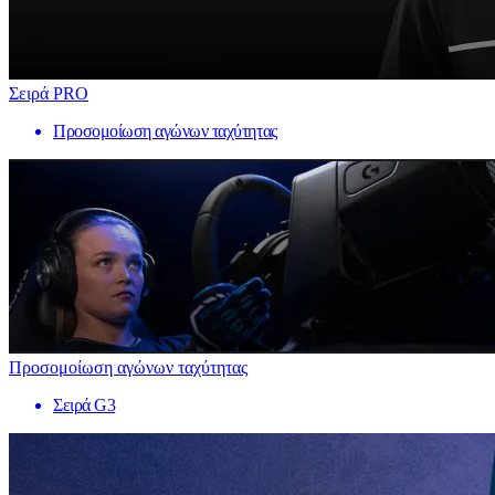
Σειρά PRO
Προσομοίωση αγώνων ταχύτητας
Προσομοίωση αγώνων ταχύτητας
Σειρά G3