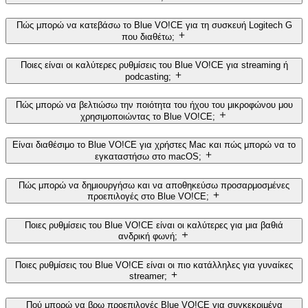
Πώς μπορώ να κατεβάσω το Blue VO!CE για τη συσκευή Logitech G
που διαθέτω;
Ποιες είναι οι καλύτερες ρυθμίσεις του Blue VO!CE για streaming ή
podcasting;
Πώς μπορώ να βελτιώσω την ποιότητα του ήχου του μικροφώνου μου
χρησιμοποιώντας το Blue VO!CE;
Είναι διαθέσιμο το Blue VO!CE για χρήστες Mac και πώς μπορώ να το
εγκαταστήσω στο macOS;
Πώς μπορώ να δημιουργήσω και να αποθηκεύσω προσαρμοσμένες
προεπιλογές στο Blue VO!CE;
Ποιες ρυθμίσεις του Blue VO!CE είναι οι καλύτερες για μια βαθιά
ανδρική φωνή;
Ποιες ρυθμίσεις του Blue VO!CE είναι οι πιο κατάλληλες για γυναίκες
streamer;
Πού μπορώ να βρω προεπιλογές Blue VO!CE για συγκεκριμένα