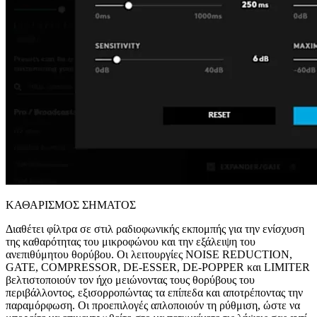
ΚΑΘΑΡΙΣΜΟΣ ΣΗΜΑΤΟΣ
Διαθέτει φίλτρα σε στιλ ραδιοφωνικής εκπομπής για την ενίσχυση
της καθαρότητας του μικροφώνου και την εξάλειψη του
ανεπιθύμητου θορύβου. Οι λειτουργίες NOISE REDUCTION,
GATE, COMPRESSOR, DE-ESSER, DE-POPPER και LIMITER
βελτιστοποιούν τον ήχο μειώνοντας τους θορύβους του
περιβάλλοντος, εξισορροπώντας τα επίπεδα και αποτρέποντας την
παραμόρφωση. Οι προεπιλογές απλοποιούν τη ρύθμιση, ώστε να