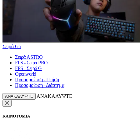
Σειρά G5
Σειρά ASTRO
FPS - Σειρά PRO
FPS - Σειρά G
Openworld
Προσομοίωση - Πτήση
Προσομοίωση - Διάστημα
ΑΝΑΚΑΛΥΨΤΕ
ΑΝΑΚΑΛΥΨΤΕ
ΚΑΙΝΟΤΟΜΙΑ