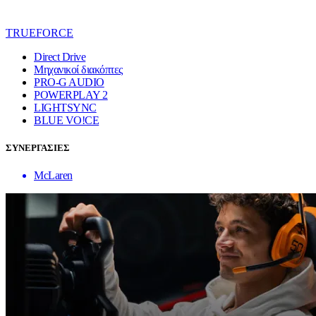
TRUEFORCE
Direct Drive
Μηχανικοί διακόπτες
PRO-G AUDIO
POWERPLAY 2
LIGHTSYNC
BLUE VO!CE
ΣΥΝΕΡΓΑΣΙΕΣ
McLaren