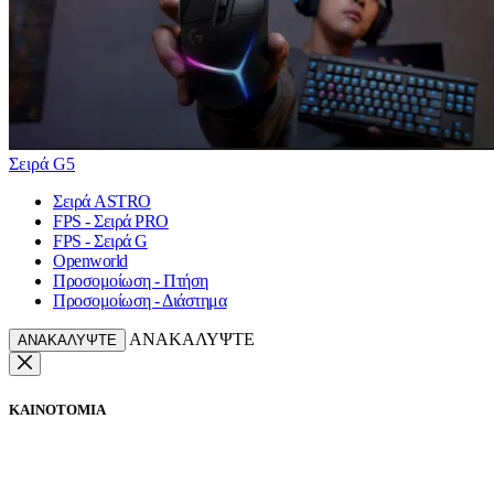
Σειρά G5
Σειρά ASTRO
FPS - Σειρά PRO
FPS - Σειρά G
Openworld
Προσομοίωση - Πτήση
Προσομοίωση - Διάστημα
ΑΝΑΚΑΛΥΨΤΕ
ΑΝΑΚΑΛΥΨΤΕ
ΚΑΙΝΟΤΟΜΙΑ