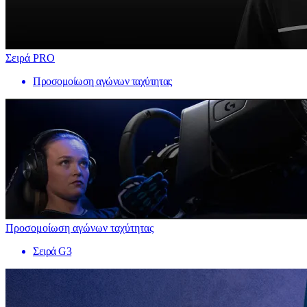
Σειρά PRO
Προσομοίωση αγώνων ταχύτητας
Προσομοίωση αγώνων ταχύτητας
Σειρά G3