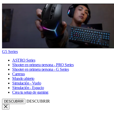
G5 Series
ASTRO Series
Shooter en primera persona - PRO Series
Shooter en primera persona - G Series
Carreras
Mundo abierto
Simulación - Vuelo
Simulación - Espacio
Crea tu setup de gaming
DESCUBRIR
DESCUBRIR