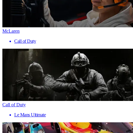
McLaren
Call of Duty
Call of Duty
Le Mans Ultimate