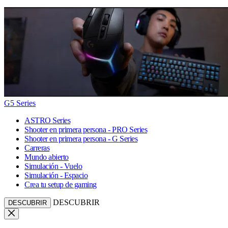
G5 Series
ASTRO Series
Shooter en primera persona - PRO Series
Shooter en primera persona - G Series
Carreras
Mundo abierto
Simulación - Vuelo
Simulación - Espacio
Crea tu setup de gaming
DESCUBRIR
DESCUBRIR