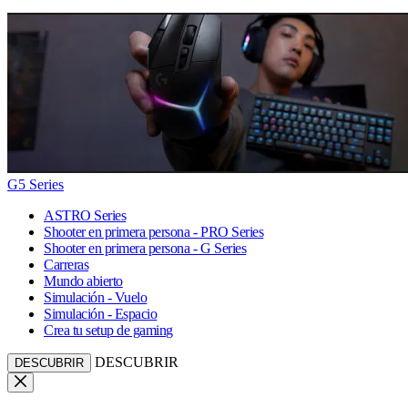
G5 Series
ASTRO Series
Shooter en primera persona - PRO Series
Shooter en primera persona - G Series
Carreras
Mundo abierto
Simulación - Vuelo
Simulación - Espacio
Crea tu setup de gaming
DESCUBRIR
DESCUBRIR