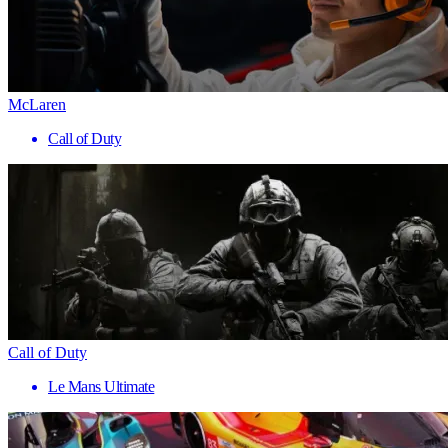
McLaren
Call of Duty
Call of Duty
Le Mans Ultimate