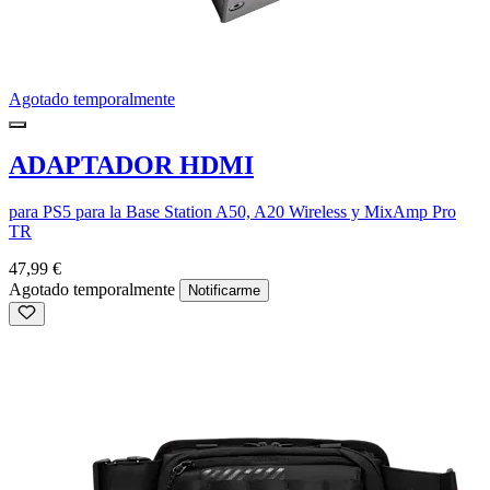
Agotado temporalmente
ADAPTADOR HDMI
para PS5 para la Base Station A50, A20 Wireless y MixAmp Pro
TR
47,99 €
Agotado temporalmente
Notificarme