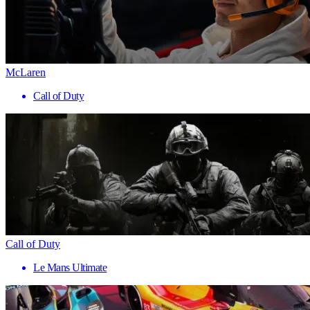
McLaren
Call of Duty
Call of Duty
Le Mans Ultimate