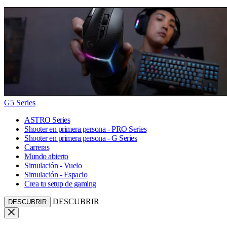
G5 Series
ASTRO Series
Shooter en primera persona - PRO Series
Shooter en primera persona - G Series
Carreras
Mundo abierto
Simulación - Vuelo
Simulación - Espacio
Crea tu setup de gaming
DESCUBRIR
DESCUBRIR