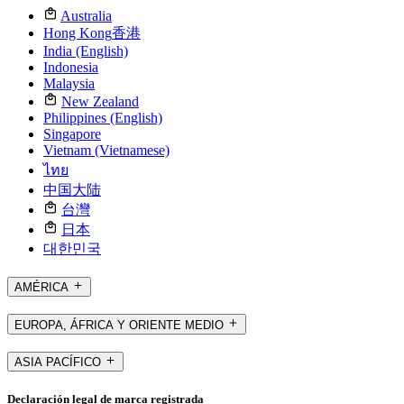
Australia
Hong Kong
香港
India (English)
Indonesia
Malaysia
New Zealand
Philippines (English)
Singapore
Vietnam (Vietnamese)
ไทย
中国大陆
台灣
日本
대한민국
AMÉRICA
EUROPA, ÁFRICA Y ORIENTE MEDIO
ASIA PACÍFICO
Declaración legal de marca registrada