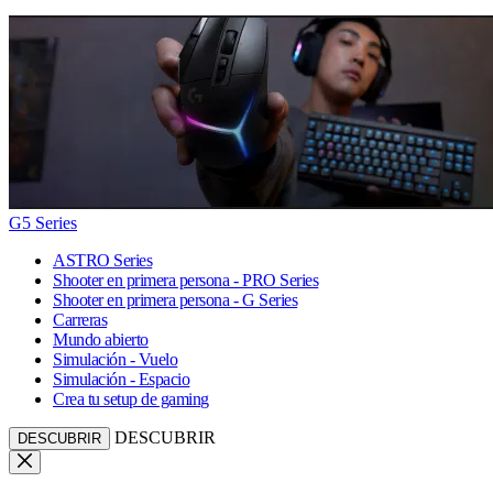
G5 Series
ASTRO Series
Shooter en primera persona - PRO Series
Shooter en primera persona - G Series
Carreras
Mundo abierto
Simulación - Vuelo
Simulación - Espacio
Crea tu setup de gaming
DESCUBRIR
DESCUBRIR