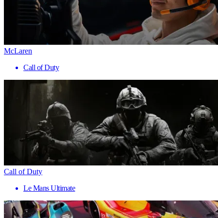
McLaren
Call of Duty
Call of Duty
Le Mans Ultimate