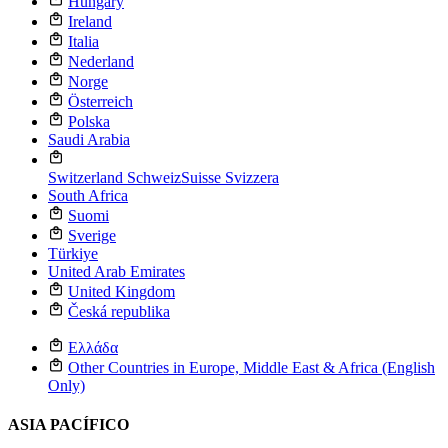
Hungary
Ireland
Italia
Nederland
Norge
Österreich
Polska
Saudi Arabia
Switzerland
Schweiz
Suisse
Svizzera
South Africa
Suomi
Sverige
Türkiye
United Arab Emirates
United Kingdom
Česká republika
Ελλάδα
Other Countries in Europe, Middle East & Africa (English
Only)
ASIA PACÍFICO