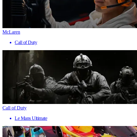
McLaren
Call of Duty
Call of Duty
Le Mans Ultimate