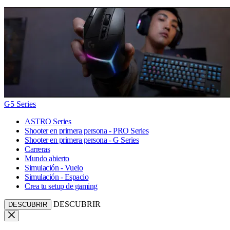
G5 Series
ASTRO Series
Shooter en primera persona - PRO Series
Shooter en primera persona - G Series
Carreras
Mundo abierto
Simulación - Vuelo
Simulación - Espacio
Crea tu setup de gaming
DESCUBRIR
DESCUBRIR