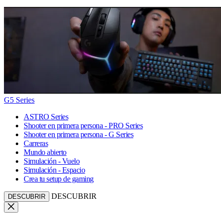
G5 Series
ASTRO Series
Shooter en primera persona - PRO Series
Shooter en primera persona - G Series
Carreras
Mundo abierto
Simulación - Vuelo
Simulación - Espacio
Crea tu setup de gaming
DESCUBRIR
DESCUBRIR