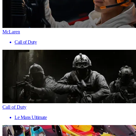
McLaren
Call of Duty
Call of Duty
Le Mans Ultimate