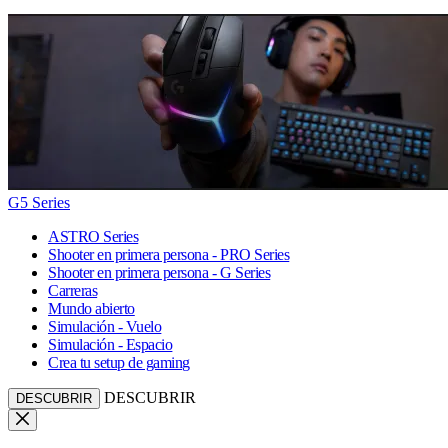
G5 Series
ASTRO Series
Shooter en primera persona - PRO Series
Shooter en primera persona - G Series
Carreras
Mundo abierto
Simulación - Vuelo
Simulación - Espacio
Crea tu setup de gaming
DESCUBRIR
DESCUBRIR