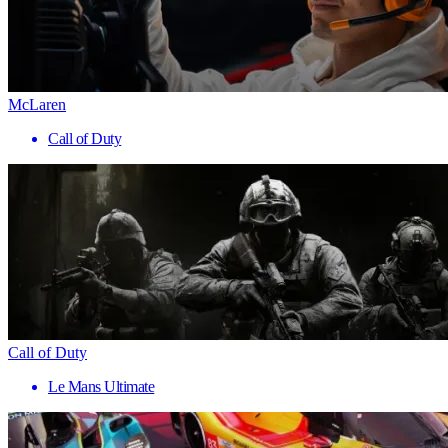
McLaren
Call of Duty
Call of Duty
Le Mans Ultimate