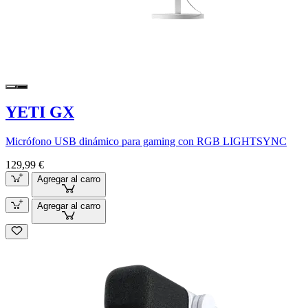
YETI GX
Micrófono USB dinámico para gaming con RGB LIGHTSYNC
129,99 €
Agregar al carro
Agregar al carro