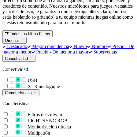
ofrecer un sonido de alta calidad a gamers, streamers, podcasters y
creadores de contenido. Nuestros micrófonos para juegos, versátiles
y fáciles de usar, te garantizan que se te oiga alto y claro, tanto si
estás hablando (o gritando) a tu equipo mientras juegas online como
si estás retransmitiendo para todo el mundo.
Todos los filtros
Filtros
Ordenar
Destacado
Mejor coincidencia
Nuevo
Nombre
Precio - De
mayor a menor
Precio - De menor a mayor
Superventas
Conectividad
Conectividad
USB
XLR analogique
Características
Características
Filtros de software
LIGHTSYNC RGB
Monitorización directa
Multipatrón