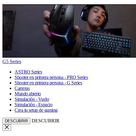
G5 Series
ASTRO Series
Shooter en primera persona - PRO Series
Shooter en primera persona - G Series
Carreras
Mundo abierto
Simulación - Vuelo
Simulación - Espacio
Crea tu setup de gaming
DESCUBRIR
DESCUBRIR