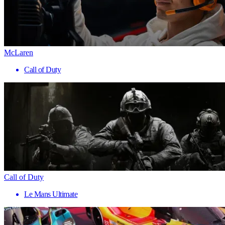
McLaren
Call of Duty
Call of Duty
Le Mans Ultimate