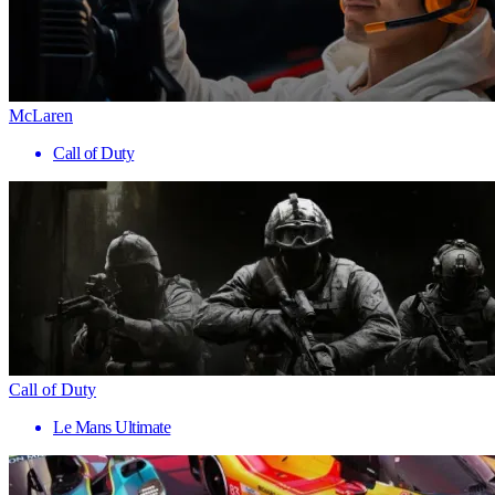
McLaren
Call of Duty
Call of Duty
Le Mans Ultimate