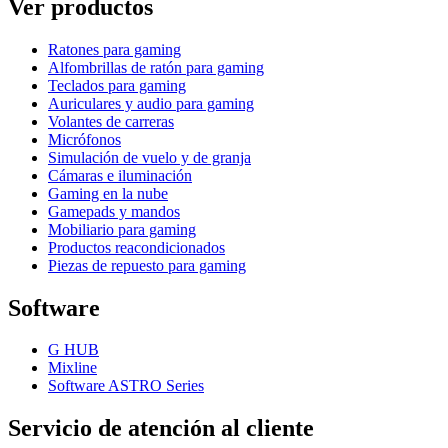
Ver productos
Ratones para gaming
Alfombrillas de ratón para gaming
Teclados para gaming
Auriculares y audio para gaming
Volantes de carreras
Micrófonos
Simulación de vuelo y de granja
Cámaras e iluminación
Gaming en la nube
Gamepads y mandos
Mobiliario para gaming
Productos reacondicionados
Piezas de repuesto para gaming
Software
G HUB
Mixline
Software ASTRO Series
Servicio de atención al cliente