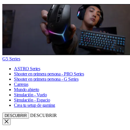
G5 Series
ASTRO Series
Shooter en primera persona - PRO Series
Shooter en primera persona - G Series
Carreras
Mundo abierto
Simulación - Vuelo
Simulación - Espacio
Crea tu setup de gaming
DESCUBRIR
DESCUBRIR