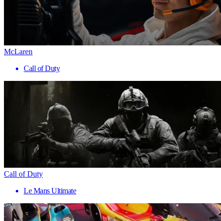
McLaren
Call of Duty
Call of Duty
Le Mans Ultimate