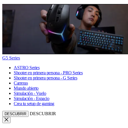
G5 Series
ASTRO Series
Shooter en primera persona - PRO Series
Shooter en primera persona - G Series
Carreras
Mundo abierto
Simulación - Vuelo
Simulación - Espacio
Crea tu setup de gaming
DESCUBRIR
DESCUBRIR