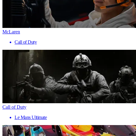
McLaren
Call of Duty
Call of Duty
Le Mans Ultimate