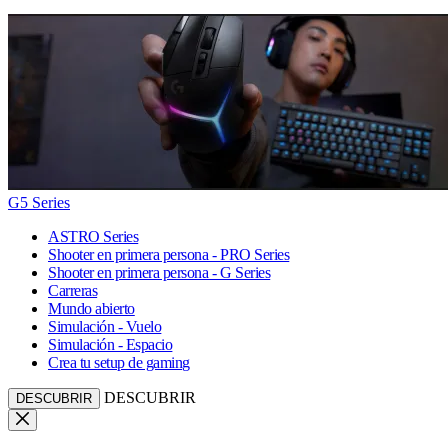
G5 Series
ASTRO Series
Shooter en primera persona - PRO Series
Shooter en primera persona - G Series
Carreras
Mundo abierto
Simulación - Vuelo
Simulación - Espacio
Crea tu setup de gaming
DESCUBRIR
DESCUBRIR