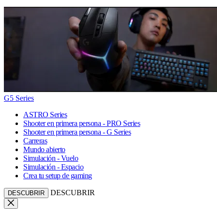
G5 Series
ASTRO Series
Shooter en primera persona - PRO Series
Shooter en primera persona - G Series
Carreras
Mundo abierto
Simulación - Vuelo
Simulación - Espacio
Crea tu setup de gaming
DESCUBRIR
DESCUBRIR