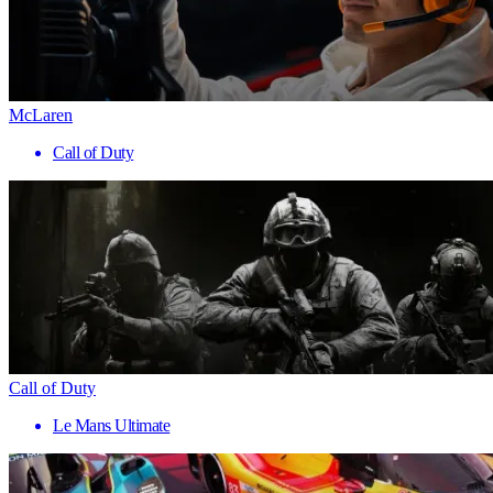
McLaren
Call of Duty
Call of Duty
Le Mans Ultimate