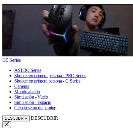
G5 Series
ASTRO Series
Shooter en primera persona - PRO Series
Shooter en primera persona - G Series
Carreras
Mundo abierto
Simulación - Vuelo
Simulación - Espacio
Crea tu setup de gaming
DESCUBRIR
DESCUBRIR