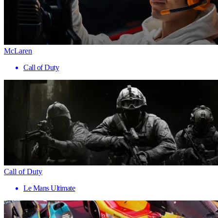
McLaren
Call of Duty
Call of Duty
Le Mans Ultimate