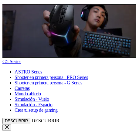
G5 Series
ASTRO Series
Shooter en primera persona - PRO Series
Shooter en primera persona - G Series
Carreras
Mundo abierto
Simulación - Vuelo
Simulación - Espacio
Crea tu setup de gaming
DESCUBRIR
DESCUBRIR