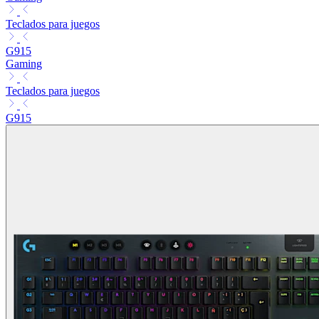
Teclados para juegos
G915
Gaming
Teclados para juegos
G915