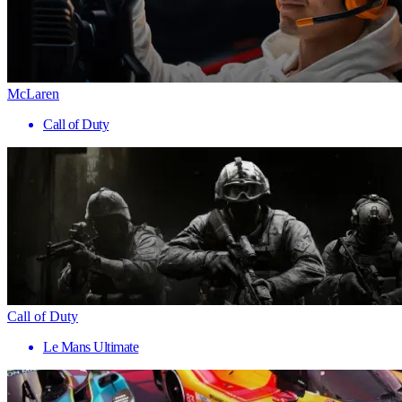
McLaren
Call of Duty
Call of Duty
Le Mans Ultimate