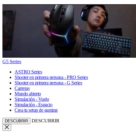
G5 Series
ASTRO Series
Shooter en primera persona - PRO Series
Shooter en primera persona - G Series
Carreras
Mundo abierto
Simulación - Vuelo
Simulación - Espacio
Crea tu setup de gaming
DESCUBRIR
DESCUBRIR