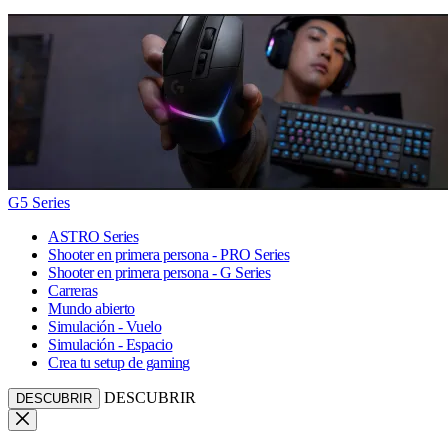
G5 Series
ASTRO Series
Shooter en primera persona - PRO Series
Shooter en primera persona - G Series
Carreras
Mundo abierto
Simulación - Vuelo
Simulación - Espacio
Crea tu setup de gaming
DESCUBRIR
DESCUBRIR