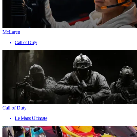
McLaren
Call of Duty
Call of Duty
Le Mans Ultimate