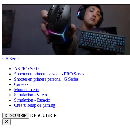
G5 Series
ASTRO Series
Shooter en primera persona - PRO Series
Shooter en primera persona - G Series
Carreras
Mundo abierto
Simulación - Vuelo
Simulación - Espacio
Crea tu setup de gaming
DESCUBRIR
DESCUBRIR