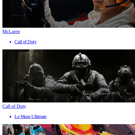
McLaren
Call of Duty
Call of Duty
Le Mans Ultimate