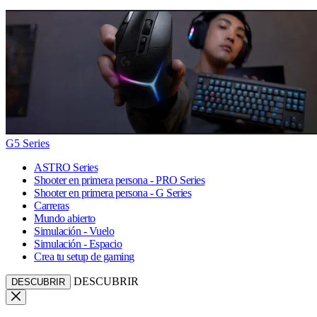
G5 Series
ASTRO Series
Shooter en primera persona - PRO Series
Shooter en primera persona - G Series
Carreras
Mundo abierto
Simulación - Vuelo
Simulación - Espacio
Crea tu setup de gaming
DESCUBRIR
DESCUBRIR