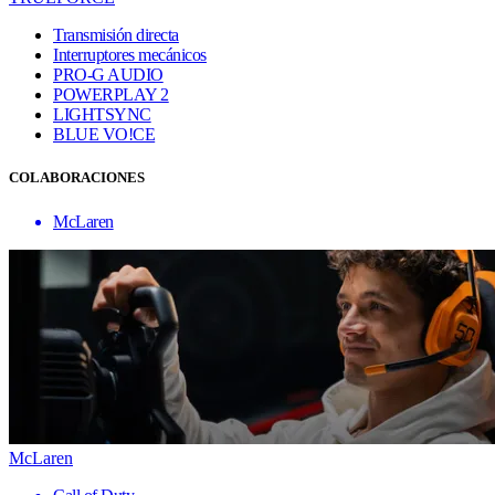
Transmisión directa
Interruptores mecánicos
PRO-G AUDIO
POWERPLAY 2
LIGHTSYNC
BLUE VO!CE
COLABORACIONES
McLaren
McLaren