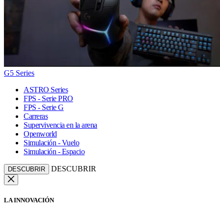
G5 Series
ASTRO Series
FPS - Serie PRO
FPS - Serie G
Carreras
Supervivencia en la arena
Openworld
Simulación - Vuelo
Simulación - Espacio
DESCUBRIR
DESCUBRIR
LA INNOVACIÓN