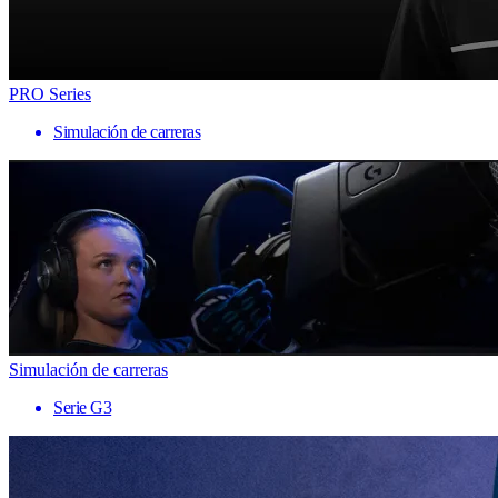
PRO Series
Simulación de carreras
Simulación de carreras
Serie G3