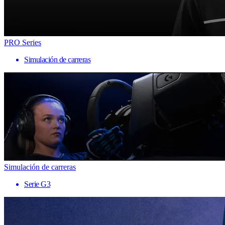
PRO Series
Simulación de carreras
Simulación de carreras
Serie G3