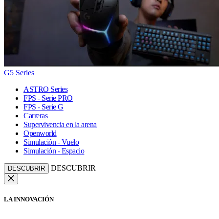
G5 Series
ASTRO Series
FPS - Serie PRO
FPS - Serie G
Carreras
Supervivencia en la arena
Openworld
Simulación - Vuelo
Simulación - Espacio
DESCUBRIR
DESCUBRIR
LA INNOVACIÓN