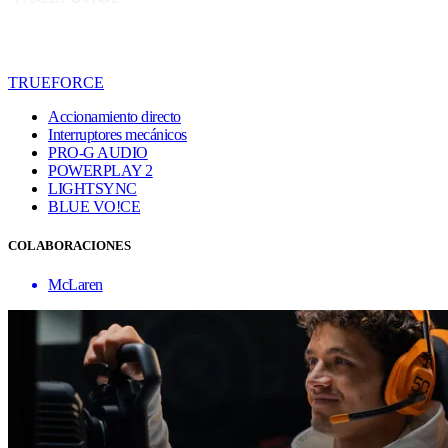
TRUEFORCE
Accionamiento directo
Interruptores mecánicos
PRO-G AUDIO
POWERPLAY 2
LIGHTSYNC
BLUE VO!CE
COLABORACIONES
McLaren