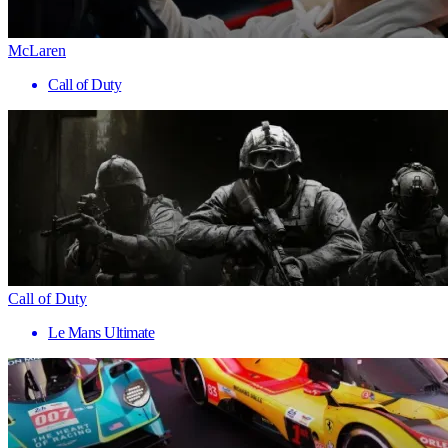
McLaren
Call of Duty
Call of Duty
Le Mans Ultimate