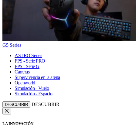
G5 Series
ASTRO Series
FPS - Serie PRO
FPS - Serie G
Carreras
Supervivencia en la arena
Openworld
Simulación - Vuelo
Simulación - Espacio
DESCUBRIR
DESCUBRIR
LA INNOVACIÓN