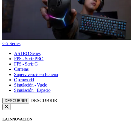
G5 Series
ASTRO Series
FPS - Serie PRO
FPS - Serie G
Carreras
Supervivencia en la arena
Openworld
Simulación - Vuelo
Simulación - Espacio
DESCUBRIR
DESCUBRIR
LA INNOVACIÓN