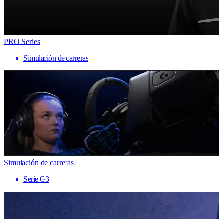
PRO Series
Simulación de carreras
Simulación de carreras
Serie G3