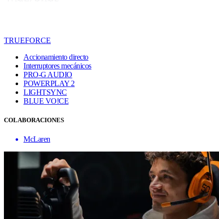
TRUEFORCE
Accionamiento directo
Interruptores mecánicos
PRO-G AUDIO
POWERPLAY 2
LIGHTSYNC
BLUE VO!CE
COLABORACIONES
McLaren