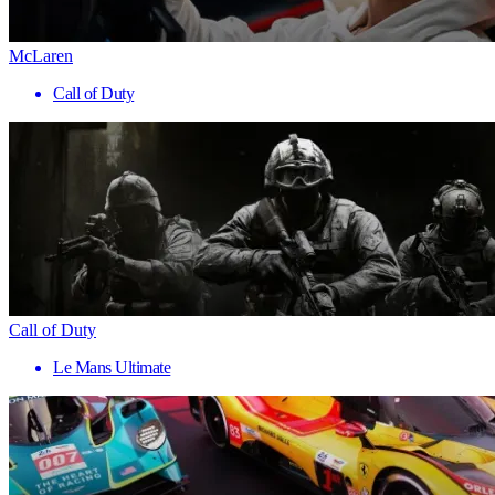
McLaren
Call of Duty
Call of Duty
Le Mans Ultimate