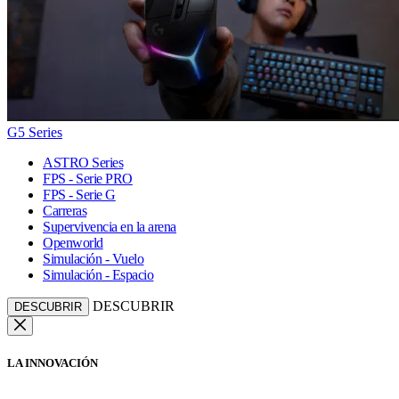
G5 Series
ASTRO Series
FPS - Serie PRO
FPS - Serie G
Carreras
Supervivencia en la arena
Openworld
Simulación - Vuelo
Simulación - Espacio
DESCUBRIR
DESCUBRIR
LA INNOVACIÓN