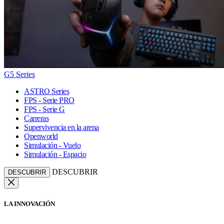
G5 Series
ASTRO Series
FPS - Serie PRO
FPS - Serie G
Carreras
Supervivencia en la arena
Openworld
Simulación - Vuelo
Simulación - Espacio
DESCUBRIR
DESCUBRIR
LA INNOVACIÓN