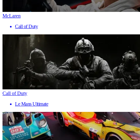
McLaren
Call of Duty
Call of Duty
Le Mans Ultimate