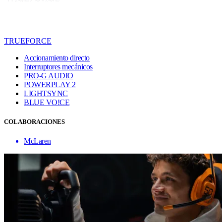
TRUEFORCE
Accionamiento directo
Interruptores mecánicos
PRO-G AUDIO
POWERPLAY 2
LIGHTSYNC
BLUE VO!CE
COLABORACIONES
McLaren