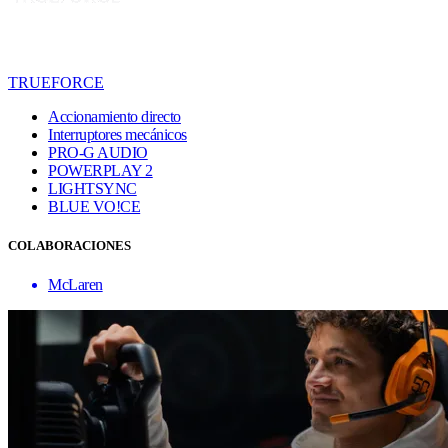
TRUEFORCE
Accionamiento directo
Interruptores mecánicos
PRO-G AUDIO
POWERPLAY 2
LIGHTSYNC
BLUE VO!CE
COLABORACIONES
McLaren