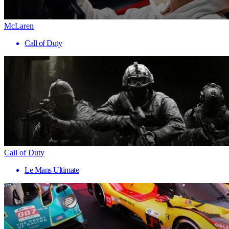
McLaren
Call of Duty
Call of Duty
Le Mans Ultimate