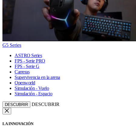
G5 Series
ASTRO Series
FPS - Serie PRO
FPS - Serie G
Carreras
Supervivencia en la arena
Openworld
Simulación - Vuelo
Simulación - Espacio
DESCUBRIR
DESCUBRIR
LA INNOVACIÓN