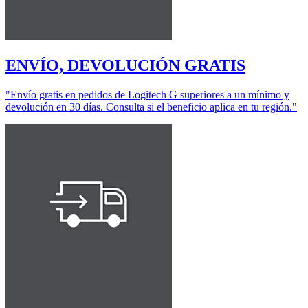
ENVÍO, DEVOLUCIÓN GRATIS
"Envío gratis en pedidos de Logitech G superiores a un mínimo y
devolución en 30 días. Consulta si el beneficio aplica en tu región."