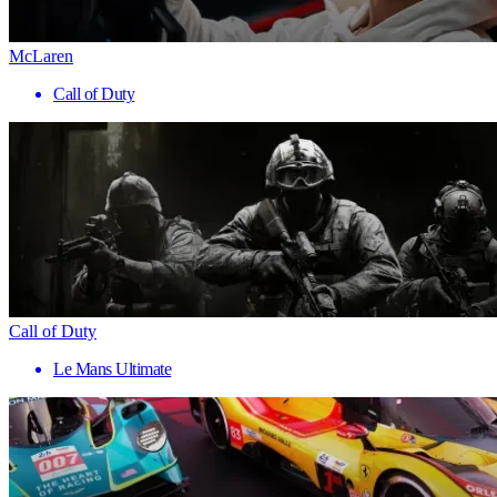
McLaren
Call of Duty
Call of Duty
Le Mans Ultimate