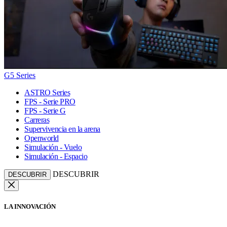
G5 Series
ASTRO Series
FPS - Serie PRO
FPS - Serie G
Carreras
Supervivencia en la arena
Openworld
Simulación - Vuelo
Simulación - Espacio
DESCUBRIR
DESCUBRIR
LA INNOVACIÓN