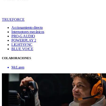
TRUEFORCE
Accionamiento directo
Interruptores mecánicos
PRO-G AUDIO
POWERPLAY 2
LIGHTSYNC
BLUE VO!CE
COLABORACIONES
McLaren