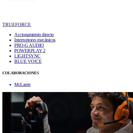
TRUEFORCE
Accionamiento directo
Interruptores mecánicos
PRO-G AUDIO
POWERPLAY 2
LIGHTSYNC
BLUE VO!CE
COLABORACIONES
McLaren