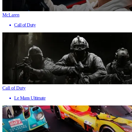
McLaren
Call of Duty
Call of Duty
Le Mans Ultimate