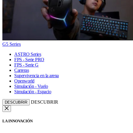
G5 Series
ASTRO Series
FPS - Serie PRO
FPS - Serie G
Carreras
Supervivencia en la arena
Openworld
Simulación - Vuelo
Simulación - Espacio
DESCUBRIR
DESCUBRIR
LA INNOVACIÓN