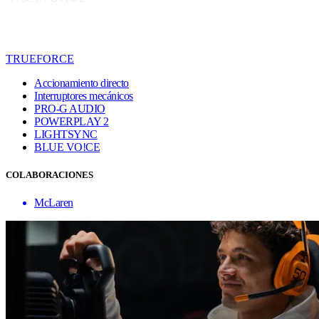
TRUEFORCE
Accionamiento directo
Interruptores mecánicos
PRO-G AUDIO
POWERPLAY 2
LIGHTSYNC
BLUE VO!CE
COLABORACIONES
McLaren