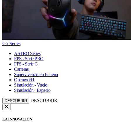
G5 Series
ASTRO Series
FPS - Serie PRO
FPS - Serie G
Carreras
Supervivencia en la arena
Openworld
Simulación - Vuelo
Simulación - Espacio
DESCUBRIR
DESCUBRIR
LA INNOVACIÓN