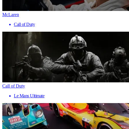
McLaren
Call of Duty
Call of Duty
Le Mans Ultimate