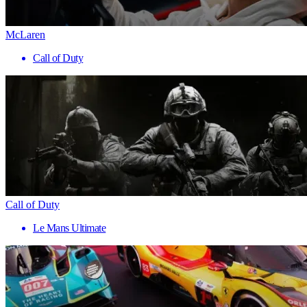
McLaren
Call of Duty
Call of Duty
Le Mans Ultimate