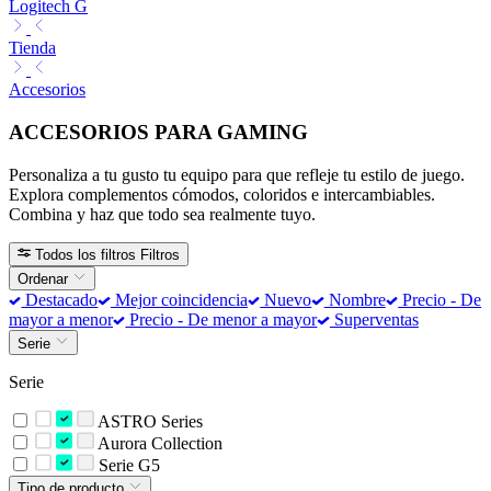
Logitech G
Tienda
Accesorios
ACCESORIOS PARA GAMING
Personaliza a tu gusto tu equipo para que refleje tu estilo de juego.
Explora complementos cómodos, coloridos e intercambiables.
Combina y haz que todo sea realmente tuyo.
Todos los filtros
Filtros
Ordenar
Destacado
Mejor coincidencia
Nuevo
Nombre
Precio - De
mayor a menor
Precio - De menor a mayor
Superventas
Serie
Serie
ASTRO Series
Aurora Collection
Serie G5
Tipo de producto