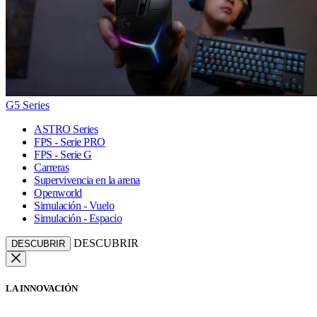
G5 Series
ASTRO Series
FPS - Serie PRO
FPS - Serie G
Carreras
Supervivencia en la arena
Openworld
Simulación - Vuelo
Simulación - Espacio
DESCUBRIR
DESCUBRIR
LA INNOVACIÓN