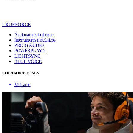
TRUEFORCE
Accionamiento directo
Interruptores mecánicos
PRO-G AUDIO
POWERPLAY 2
LIGHTSYNC
BLUE VO!CE
COLABORACIONES
McLaren