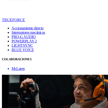
TRUEFORCE
Accionamiento directo
Interruptores mecánicos
PRO-G AUDIO
POWERPLAY 2
LIGHTSYNC
BLUE VO!CE
COLABORACIONES
McLaren