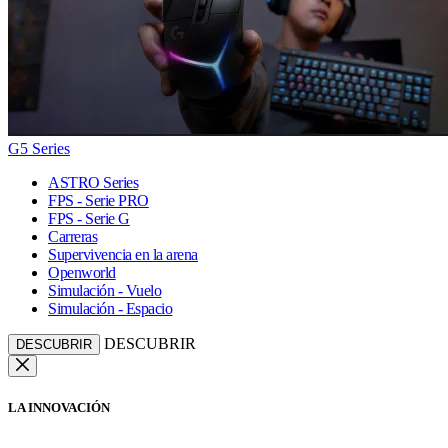
G5 Series
ASTRO Series
FPS - Serie PRO
FPS - Serie G
Carreras
Supervivencia en la arena
Openworld
Simulación - Vuelo
Simulación - Espacio
DESCUBRIR
DESCUBRIR
LA INNOVACIÓN