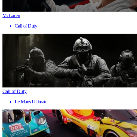
McLaren
Call of Duty
Call of Duty
Le Mans Ultimate