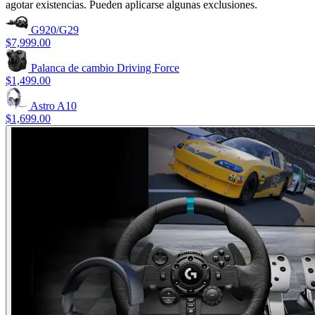
agotar existencias. Pueden aplicarse algunas exclusiones.
G920/G29
$7,999.00
Palanca de cambio Driving Force
$1,499.00
Astro A10
$1,699.00