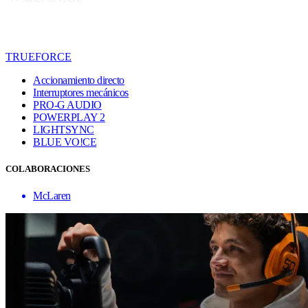
TRUEFORCE
Accionamiento directo
Interruptores mecánicos
PRO-G AUDIO
POWERPLAY 2
LIGHTSYNC
BLUE VO!CE
COLABORACIONES
McLaren