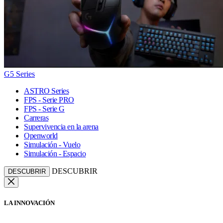
G5 Series
ASTRO Series
FPS - Serie PRO
FPS - Serie G
Carreras
Supervivencia en la arena
Openworld
Simulación - Vuelo
Simulación - Espacio
DESCUBRIR
DESCUBRIR
LA INNOVACIÓN