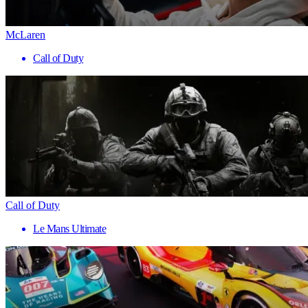
McLaren
Call of Duty
Call of Duty
Le Mans Ultimate