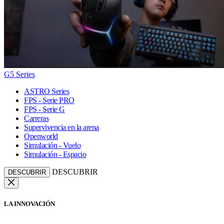
G5 Series
ASTRO Series
FPS - Serie PRO
FPS - Serie G
Carreras
Supervivencia en la arena
Openworld
Simulación - Vuelo
Simulación - Espacio
DESCUBRIR
DESCUBRIR
LA INNOVACIÓN