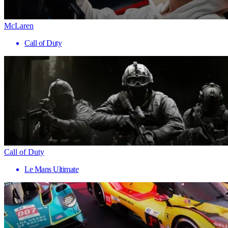
McLaren
Call of Duty
Call of Duty
Le Mans Ultimate