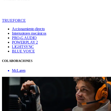
TRUEFORCE
Accionamiento directo
Interruptores mecánicos
PRO-G AUDIO
POWERPLAY 2
LIGHTSYNC
BLUE VO!CE
COLABORACIONES
McLaren