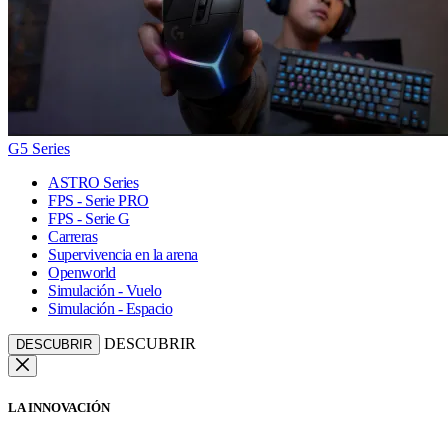
G5 Series
ASTRO Series
FPS - Serie PRO
FPS - Serie G
Carreras
Supervivencia en la arena
Openworld
Simulación - Vuelo
Simulación - Espacio
DESCUBRIR
DESCUBRIR
LA INNOVACIÓN