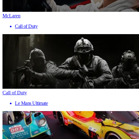
McLaren
Call of Duty
Call of Duty
Le Mans Ultimate