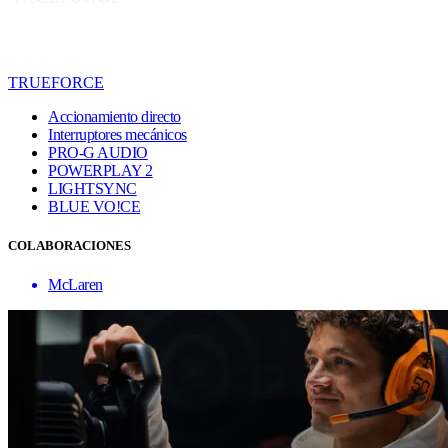
TRUEFORCE
Accionamiento directo
Interruptores mecánicos
PRO-G AUDIO
POWERPLAY 2
LIGHTSYNC
BLUE VO!CE
COLABORACIONES
McLaren