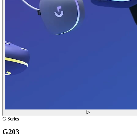
G Series
G203