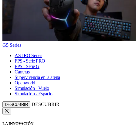
G5 Series
ASTRO Series
FPS - Serie PRO
FPS - Serie G
Carreras
Supervivencia en la arena
Openworld
Simulación - Vuelo
Simulación - Espacio
DESCUBRIR
DESCUBRIR
LA INNOVACIÓN