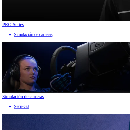
PRO Series
Simulación de carreras
Simulación de carreras
Serie G3