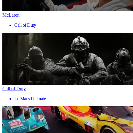
McLaren
Call of Duty
Call of Duty
Le Mans Ultimate