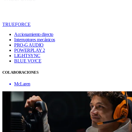
TRUEFORCE
Accionamiento directo
Interruptores mecánicos
PRO-G AUDIO
POWERPLAY 2
LIGHTSYNC
BLUE VO!CE
COLABORACIONES
McLaren