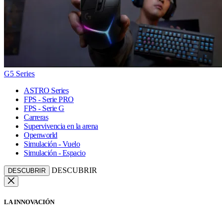
G5 Series
ASTRO Series
FPS - Serie PRO
FPS - Serie G
Carreras
Supervivencia en la arena
Openworld
Simulación - Vuelo
Simulación - Espacio
DESCUBRIR
DESCUBRIR
LA INNOVACIÓN