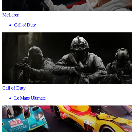
McLaren
Call of Duty
Call of Duty
Le Mans Ultimate