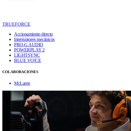
TRUEFORCE
Accionamiento directo
Interruptores mecánicos
PRO-G AUDIO
POWERPLAY 2
LIGHTSYNC
BLUE VO!CE
COLABORACIONES
McLaren