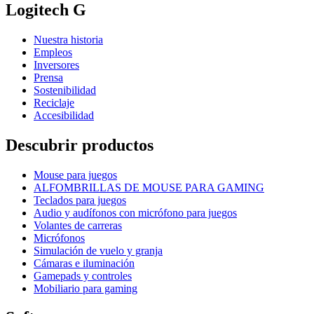
Logitech G
Nuestra historia
Empleos
Inversores
Prensa
Sostenibilidad
Reciclaje
Accesibilidad
Descubrir productos
Mouse para juegos
ALFOMBRILLAS DE MOUSE PARA GAMING
Teclados para juegos
Audio y audífonos con micrófono para juegos
Volantes de carreras
Micrófonos
Simulación de vuelo y granja
Cámaras e iluminación
Gamepads y controles
Mobiliario para gaming