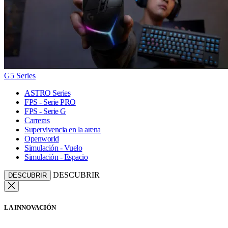
G5 Series
ASTRO Series
FPS - Serie PRO
FPS - Serie G
Carreras
Supervivencia en la arena
Openworld
Simulación - Vuelo
Simulación - Espacio
DESCUBRIR
DESCUBRIR
LA INNOVACIÓN