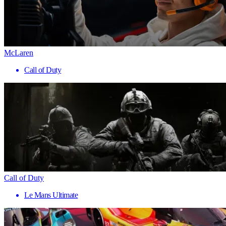
McLaren
Call of Duty
Call of Duty
Le Mans Ultimate