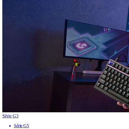
Série G3
Série G5