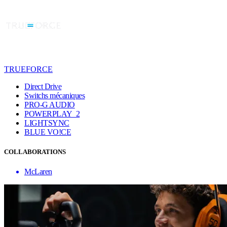
TRUEFORCE
Direct Drive
Switchs mécaniques
PRO-G AUDIO
POWERPLAY 2
LIGHTSYNC
BLUE VO!CE
COLLABORATIONS
McLaren