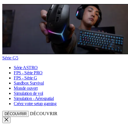
Série G5
Série ASTRO
FPS - Série PRO
FPS - Série G
Sandbox Survival
Monde ouvert
Simulation de vol
Simulation - Aérospatial
Créez votre setup gaming
DÉCOUVRIR
DÉCOUVRIR