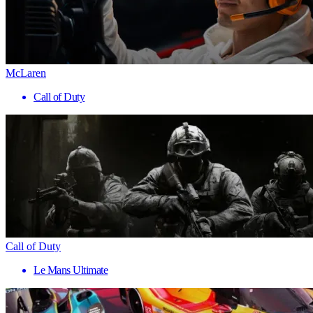
McLaren
Call of Duty
Call of Duty
Le Mans Ultimate