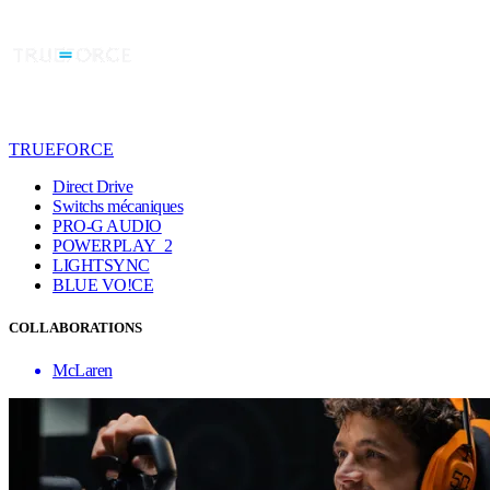
TRUEFORCE
Direct Drive
Switchs mécaniques
PRO-G AUDIO
POWERPLAY 2
LIGHTSYNC
BLUE VO!CE
COLLABORATIONS
McLaren