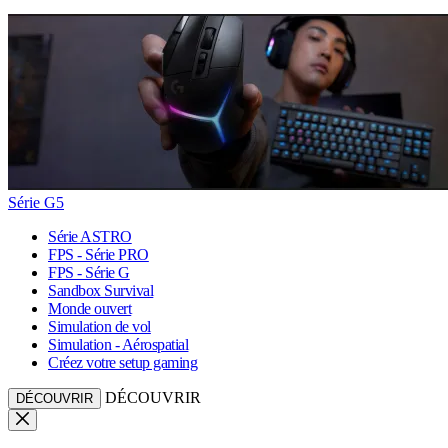
Série G5
Série ASTRO
FPS - Série PRO
FPS - Série G
Sandbox Survival
Monde ouvert
Simulation de vol
Simulation - Aérospatial
Créez votre setup gaming
DÉCOUVRIR
DÉCOUVRIR