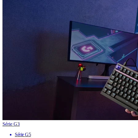
Série G3
Série G5