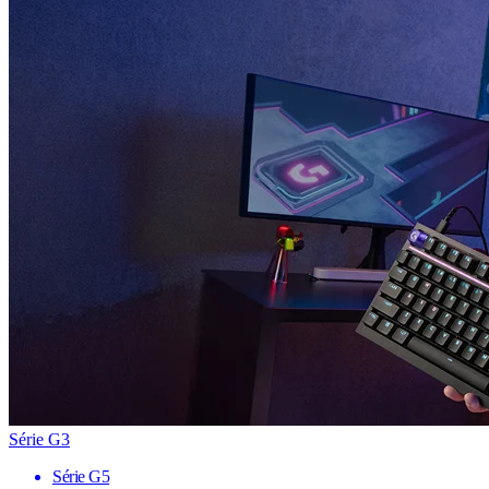
Série G3
Série G5