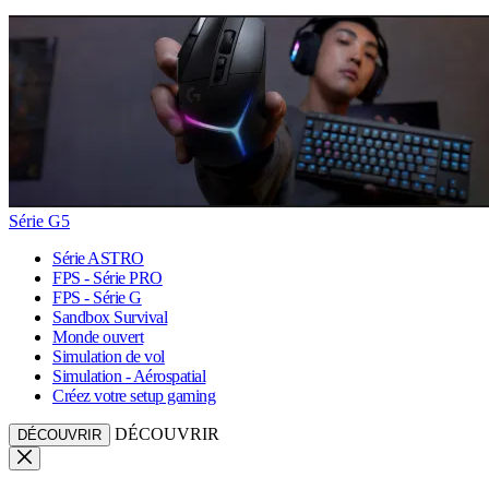
Série G5
Série ASTRO
FPS - Série PRO
FPS - Série G
Sandbox Survival
Monde ouvert
Simulation de vol
Simulation - Aérospatial
Créez votre setup gaming
DÉCOUVRIR
DÉCOUVRIR