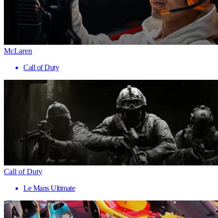
McLaren
Call of Duty
Call of Duty
Le Mans Ultimate