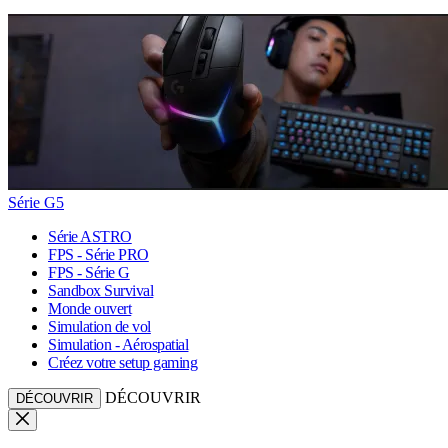
Série G5
Série ASTRO
FPS - Série PRO
FPS - Série G
Sandbox Survival
Monde ouvert
Simulation de vol
Simulation - Aérospatial
Créez votre setup gaming
DÉCOUVRIR
DÉCOUVRIR