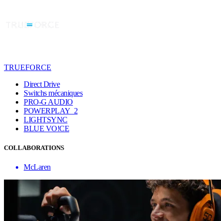
TRUEFORCE
Direct Drive
Switchs mécaniques
PRO-G AUDIO
POWERPLAY 2
LIGHTSYNC
BLUE VO!CE
COLLABORATIONS
McLaren