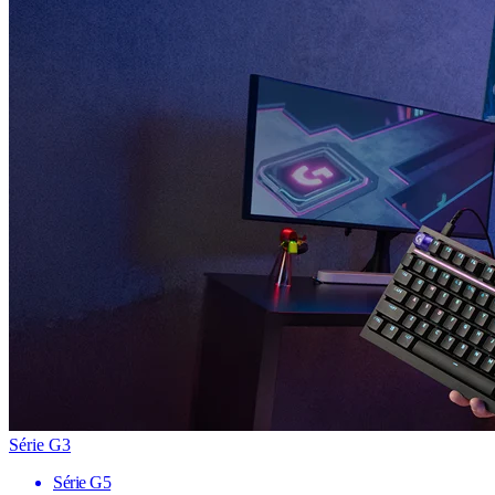
Série G3
Série G5