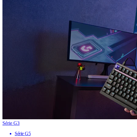
Série G3
Série G5