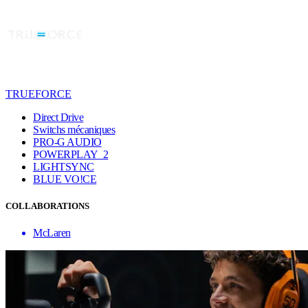
TRUEFORCE
Direct Drive
Switchs mécaniques
PRO-G AUDIO
POWERPLAY 2
LIGHTSYNC
BLUE VO!CE
COLLABORATIONS
McLaren