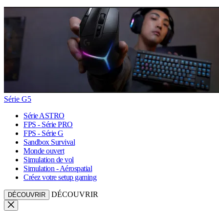
Série G5
Série ASTRO
FPS - Série PRO
FPS - Série G
Sandbox Survival
Monde ouvert
Simulation de vol
Simulation - Aérospatial
Créez votre setup gaming
DÉCOUVRIR
DÉCOUVRIR