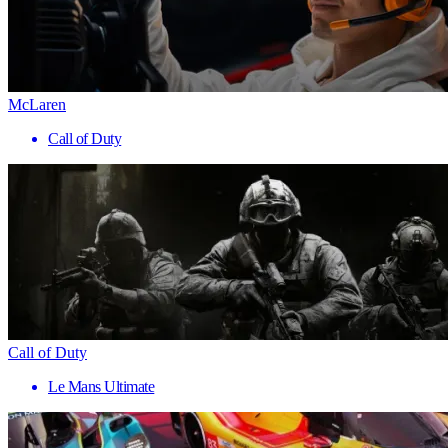
McLaren
Call of Duty
Call of Duty
Le Mans Ultimate