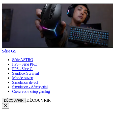
Série G5
Série ASTRO
FPS - Série PRO
FPS - Série G
Sandbox Survival
Monde ouvert
Simulation de vol
Simulation - Aérospatial
Créez votre setup gaming
DÉCOUVRIR
DÉCOUVRIR