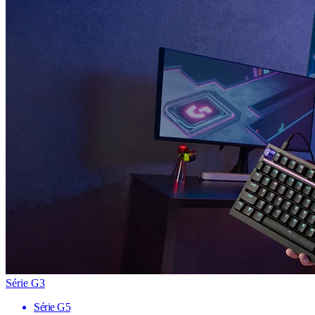
Série G3
Série G5