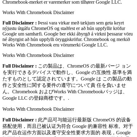
Chromebook-merket er varemerker som tilhører Google LLC.
Works With Chromebook Disclaimer
Full Disclaimer :
Þessi vara virkar með tækjum sem geta keyrt
nýjustu útgáfu ChromeOS og staðfest er að hún uppfyllir kröfur
Google um samhæfi. Google ber ekki ábyrgð á virkni þessarar vöru
né ábyrgist að hún uppfylli öryggiskröfur. Chromebook og merkið
Works With Chromebook eru vörumerki Google LLC.
Works With Chromebook Disclaimer
Full Disclaimer :
この製品は、ChromeOS の最新バージ ョン
を実⾏できるデバイスで動作し、Google の互換性 基準を満
たすものとして認定されています。Google は この製品の動
作と安全性に関する要件の遵守について責 任を負いませ
ん。Chromebook およびWorks With Chromebookバッジは、
Google LLC の登録商標です。.
Works With Chromebook Disclaimer
Full Disclaimer :
此产品可与能运⾏最新版 ChromeOS 的设备
搭配使⽤，⽽且已被认证为符合 Google 的兼容性 标准。对于
此产品在运作⽅⾯以及遵守安全性要求⽅⾯的 表现，Google