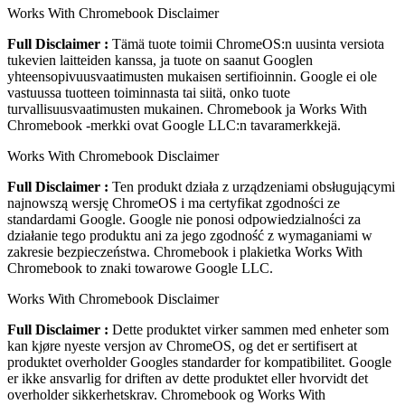
Works With Chromebook Disclaimer
Full Disclaimer :
Tämä tuote toimii ChromeOS:n uusinta versiota
tukevien laitteiden kanssa, ja tuote on saanut Googlen
yhteensopivuusvaatimusten mukaisen sertifioinnin. Google ei ole
vastuussa tuotteen toiminnasta tai siitä, onko tuote
turvallisuusvaatimusten mukainen. Chromebook ja Works With
Chromebook ‑merkki ovat Google LLC:n tavaramerkkejä.
Works With Chromebook Disclaimer
Full Disclaimer :
Ten produkt działa z urządzeniami obsługującymi
najnowszą wersję ChromeOS i ma certyfikat zgodności ze
standardami Google. Google nie ponosi odpowiedzialności za
działanie tego produktu ani za jego zgodność z wymaganiami w
zakresie bezpieczeństwa. Chromebook i plakietka Works With
Chromebook to znaki towarowe Google LLC.
Works With Chromebook Disclaimer
Full Disclaimer :
Dette produktet virker sammen med enheter som
kan kjøre nyeste versjon av ChromeOS, og det er sertifisert at
produktet overholder Googles standarder for kompatibilitet. Google
er ikke ansvarlig for driften av dette produktet eller hvorvidt det
overholder sikkerhetskrav. Chromebook og Works With