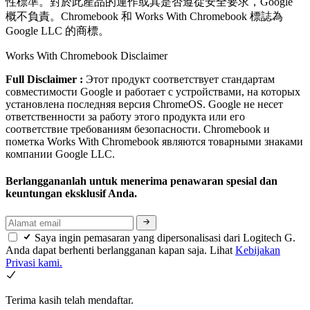
性標準。對於此產品的運作或其是否遵從安全要求，Google
概不負責。Chromebook 和 Works With Chromebook 標誌為
Google LLC 的商標。
Works With Chromebook Disclaimer
Full Disclaimer :
Этот продукт соответствует стандартам
совместимости Google и работает с устройствами, на которых
установлена последняя версия ChromeOS. Google не несет
ответственности за работу этого продукта или его
соответствие требованиям безопасности. Chromebook и
пометка Works With Chromebook являются товарными знаками
компании Google LLC.
Berlanggananlah untuk menerima penawaran spesial dan
keuntungan eksklusif Anda.
Saya ingin pemasaran yang dipersonalisasi dari Logitech G.
Anda dapat berhenti berlangganan kapan saja. Lihat
Kebijakan
Privasi kami.
Terima kasih telah mendaftar.